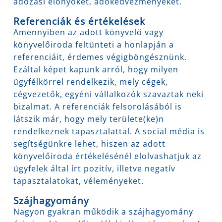
adózási előnyöket, adókedvezményeket.
Referenciák és értékelések
Amennyiben az adott könyvelő vagy
könyvelőiroda feltünteti a honlapján a
referenciáit, érdemes végigböngésznünk.
Ezáltal képet kapunk arról, hogy milyen
ügyfélkörrel rendelkezik, mely cégek,
cégvezetők, egyéni vállalkozók szavaztak neki
bizalmat. A referenciák felsorolásából is
látszik már, hogy mely területe(ke)n
rendelkeznek tapasztalattal. A social média is
segítségünkre lehet, hiszen az adott
könyvelőiroda értékelésénél elolvashatjuk az
ügyfelek által írt pozitív, illetve negatív
tapasztalatokat, véleményeket.
Szájhagyomány
Nagyon gyakran működik a szájhagyomány