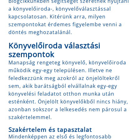
Blogcikkünkben segítséget szeretnék nyújtani
a könyvelőiroda-, könyvelőválasztással
kapcsolatosan. Kitérünk arra, milyen
szempontokat érdemes figyelembe venni a
döntés meghozatalánál.
Könyvelőiroda választási
szempontok
Manapság rengeteg könyvelő, könyvelőiroda
működik egy-egy településen. Illetve ne
feledkezzünk meg azokról az önjelöltekről
sem, akik barátságból elvállalnak egy-egy
könyvelési feladatot otthon munka után
esténként. Önjelölt könyvelőkből nincs hiány,
azonban sokszor a lelkesedés nem párosul a
szakértelemmel.
Szakértelem és tapasztalat
Mindenképpen az első és legfontosabb