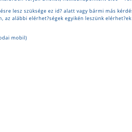
tésre lesz szüksége ez id? alatt vagy bármi más kérdés
 az alábbi elérhet?ségek egyikén leszünk elérhet?ek
odai mobil)