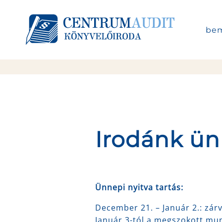
bem
Irodánk ün
Ünnepi nyitva tartás:
December 21. – Január 2.: zár
Január 3-tól a megszokott mun