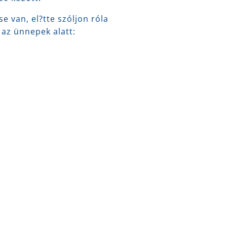
e van, el?tte szóljon róla
 az ünnepek alatt: