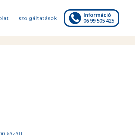
Információ
olat
szolgáltatások
06 99 505 425
00 között.