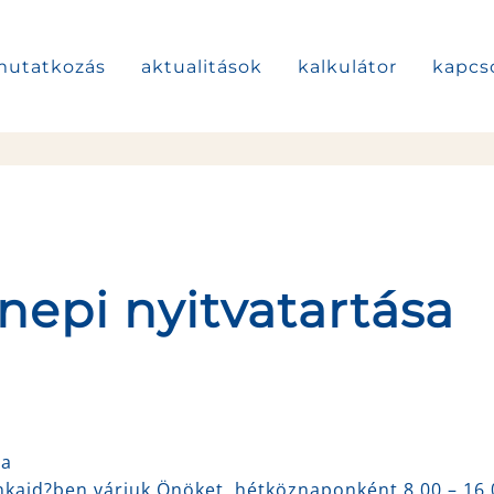
utatkozás
aktualitások
kalkulátor
kapcs
nepi nyitvatartása
va
kaid?ben várjuk Önöket, hétköznaponként 8.00 – 16.